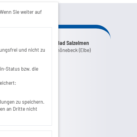
kt von...
Wenn Sie weiter auf
nk zur Google-Maps Navigation
SOLEPARK Schönebeck/Bad Salzelmen
ungsfrei und nicht zu
Eigenbetrieb der Stadt Schönebeck (Elbe)
Badepark 1
39218 Schönebeck (Elbe)
in-Status bzw. die
+49 3928 7055-0
eichert:
+49 3928 7055-42
info[at]solepark.de
www.visitschoenebeck.de
lungen zu speichern.
en an Dritte nicht
fos zur Barrierefreiheit