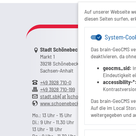
Das Tour
Auf unserer Webseite w
diesen Seiten surfen, er
System-Coo
Link zur Google-Maps Navigation
Das brain-GeoCMS ver
Stadt Schönebeck (Elbe)
deaktivieren, da ohne
Markt 1
39218 Schönebeck (Elbe)
geocms_sid:
In
Sachsen-Anhalt
Eindeutigkeit e
accessibility-*
+49 3928 710-0
Kontrastversion
+49 3928 710-199
stadt.sbk[at]schoenebeck-elbe.de
Das brain-GeoCMS ver
www.schoenebeck.de
Auf die im Local Stor
weitergegeben und a
Mo.: 13 Uhr - 15 Uhr
Di.: 9 Uhr - 11.30 Uhr
13 Uhr - 18 Uhr
Do.: 9 Uhr - 11.30 Uhr