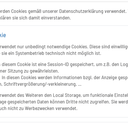
ismusportal ist ein gemeinschaftliches Proje
erden Cookies gemäß unserer Datenschutzerklärung verwendet. 
klären sie sich damit einverstanden.
Folgt uns auf
kie
FACEBOOK
Li
wendet nur unbedingt notwendige Cookies. Diese sind einwillig
 sie ein Systembetrieb technisch nicht möglich ist.
INSTAGRAM
 diesem Cookie ist eine Session-ID gespeichert, um z.B. den Log
iner Sitzung zu gewährleisten.
YOUTUBE
:
In diesen Cookies werden Informationen bzgl. der Anzeige gesp
, Schriftvergrößerung/-verkleinerung, ...
wendet des Weiteren den Local Storage, um funktionale Einstel
age gespeicherten Daten können Dritte nicht zugreifen. Sie werd
In
uch nicht zu Werbezwecken verwendet.