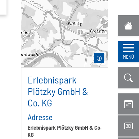
Navi
MENÜ
Erlebnispark
Plötzky GmbH &
Co. KG
Adresse
Erlebnispark Plötzky GmbH & Co.
KG