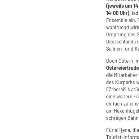
(jeweils um 14
14:00 Uhr),
lad
Ensemble ein. 
wohltuend wirk
Ursprung des S
Deutschlands u
Salinen- und K
Doch Ostern im
Ostereiertrude
die Mitarbeite
des Kurparks w
Färberei? Natü
eine weitere F
einfach zu ein
am Hexenhügel,
schrägen Bahne
Für all jene, d
Tourist-Inform