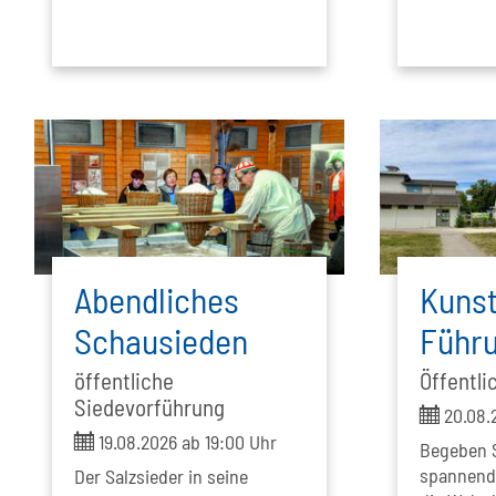
Abendliches
Kunst
Schausieden
Führ
öffentliche
Öffentli
Siedevorführung
ticket
20.08.2
ticket
19.08.2026 ab 19:00 Uhr
Begeben S
spannende
Der Salzsieder in seine