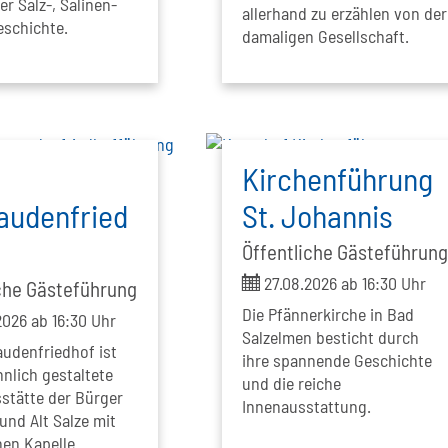
er Salz-, Salinen-
allerhand zu erzählen von der
schichte.
damaligen Gesellschaft.
Kirchenführung
audenfried
St. Johannis
Öffentliche Gästeführun
ticket
27.08.2026 ab 16:30 Uhr
che Gästeführung
Die Pfännerkirche in Bad
026 ab 16:30 Uhr
Salzelmen besticht durch
audenfriedhof ist
ihre spannende Geschichte
hnlich gestaltete
und die reiche
stätte der Bürger
Innenausstattung.
und Alt Salze mit
nen Kapelle.