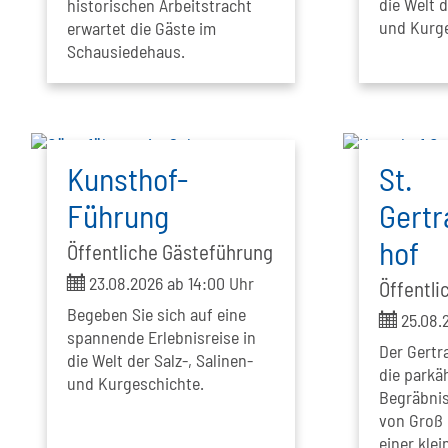
die Welt d
historischen Arbeitstracht
und Kurge
erwartet die Gäste im
Schausiedehaus.
Kunsthof-
St.
Führung
Gertr
hof
Öffentliche Gästeführung
ticket
23.08.2026 ab 14:00 Uhr
Öffentli
Begeben Sie sich auf eine
ticket
25.08.2
spannende Erlebnisreise in
Der Gertr
die Welt der Salz-, Salinen-
die parkä
und Kurgeschichte.
Begräbnis
von Groß 
einer klei