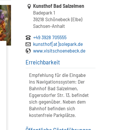
Link zur Google-Maps Navigation
Kunsthof Bad Salzelmen
Badepark 1
39218 Schönebeck (Elbe)
Sachsen-Anhalt
+49 3928 705555
kunsthof[at]solepark.de
www.visitschoenebeck.de
Erreichbarkeit
Empfehlung für die Eingabe
ins Navigationssystem: Der
Bahnhof Bad Salzelmen,
Eggersdorfer Str. 13, befindet
sich gegenüber. Neben dem
Bahnhof befinden sich
kostenfreie Parkplätze.
Öffentliche Gästeführungen