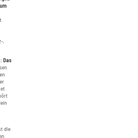
(um
t
-,
h:
Das
ssen
en
er
tet
hört
lein
t die
en