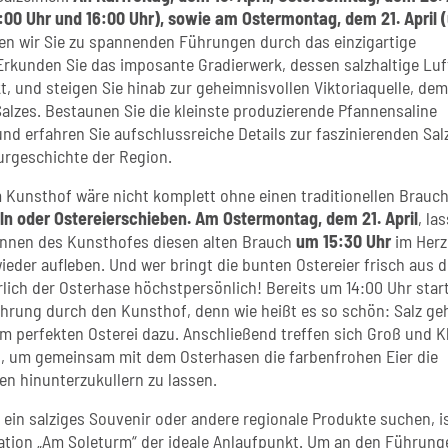
:00 Uhr und 16:00 Uhr), sowie am Ostermontag, dem 21. April 
en wir Sie zu spannenden Führungen durch das einzigartige
Erkunden Sie das imposante Gradierwerk, dessen salzhaltige Luf
t, und steigen Sie hinab zur geheimnisvollen Viktoriaquelle, dem
alzes. Bestaunen Sie die kleinste produzierende Pfannensaline
nd erfahren Sie aufschlussreiche Details zur faszinierenden Salz
urgeschichte der Region.
 Kunsthof wäre nicht komplett ohne einen traditionellen Brauc
ln oder Ostereierschieben. Am Ostermontag, dem 21. April
, la
rinnen des Kunsthofes diesen alten Brauch
um 15:30 Uhr
im Herz
ieder aufleben. Und wer bringt die bunten Ostereier frisch aus d
rlich der Osterhase höchstpersönlich! Bereits um 14:00 Uhr star
ührung durch den Kunsthof, denn wie heißt es so schön: Salz ge
em perfekten Osterei dazu. Anschließend treffen sich Groß und K
 um gemeinsam mit dem Osterhasen die farbenfrohen Eier die
n hinunterzukullern zu lassen.
ie ein salziges Souvenir oder andere regionale Produkte suchen, is
ation „Am Soleturm“ der ideale Anlaufpunkt. Um an den Führung