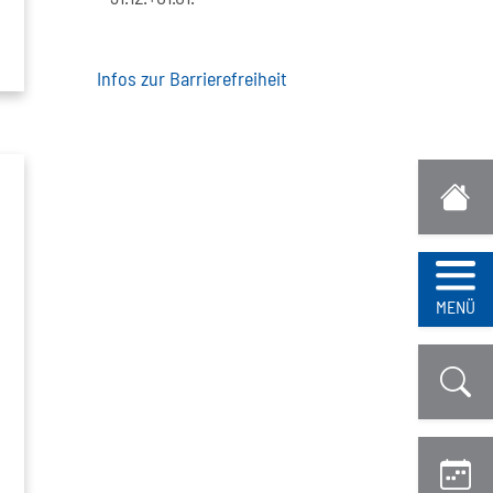
Infos zur Barrierefreiheit
g
Navi
MENÜ