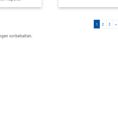
1
2
3
»
gen vorbehalten.