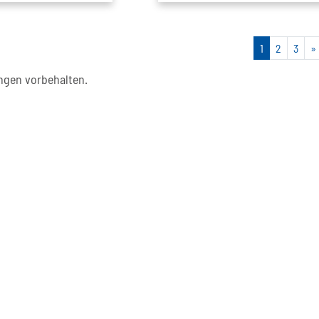
1
2
3
»
gen vorbehalten.