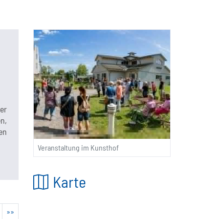
er
n,
en
Veranstaltung im Kunsthof
Karte
»»