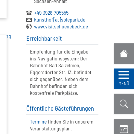
Sachsen-Anhalt
+49 3928 705555
kunsthof[at]solepark.de
www.visitschoenebeck.de
Erreichbarkeit
Empfehlung für die Eingabe
ins Navigationssystem: Der
Bahnhof Bad Salzelmen,
Eggersdorfer Str. 13, befindet
g
sich gegenüber. Neben dem
Navi
MENÜ
Bahnhof befinden sich
kostenfreie Parkplätze.
Öffentliche Gästeführungen
Termine
finden Sie in unserem
Veranstaltungsplan.