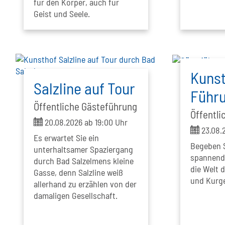
für den Körper, auch für
Geist und Seele.
Kunst
Salzline auf Tour
Führ
Öffentliche Gästeführung
Öffentli
ticket
20.08.2026 ab 19:00 Uhr
ticket
23.08.
Es erwartet Sie ein
Begeben S
unterhaltsamer Spaziergang
spannende
durch Bad Salzelmens kleine
die Welt d
Gasse, denn Salzline weiß
und Kurge
allerhand zu erzählen von der
damaligen Gesellschaft.