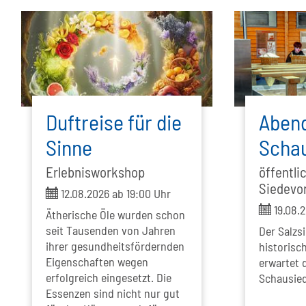
Duftreise für die
Abend
Sinne
Scha
Erlebnisworkshop
öffentli
Siedevo
ticket
12.08.2026 ab 19:00 Uhr
ticket
19.08.2
Ätherische Öle wurden schon
seit Tausenden von Jahren
Der Salzsi
ihrer gesundheitsfördernden
historisc
Eigenschaften wegen
erwartet 
erfolgreich eingesetzt. Die
Schausie
Essenzen sind nicht nur gut