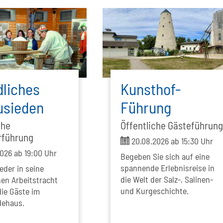
liches
Kunsthof-
usieden
Führung
che
Öffentliche Gästeführun
rführung
ticket
20.08.2026 ab 15:30 Uhr
026 ab 19:00 Uhr
Begeben Sie sich auf eine
spannende Erlebnisreise in
eder in seine
die Welt der Salz-, Salinen-
hen Arbeitstracht
und Kurgeschichte.
die Gäste im
dehaus.