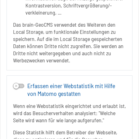
Badepark 1
Kontrastversion, Schriftvergrößerung/-
39218 Schönebeck (Elbe)
verkleinerung, ...
+49 3928 7055-0
Das brain-GeoCMS verwendet des Weiteren den
+49 3928 7055-42
Local Storage, um funktionale Einstellungen zu
info[at]solepark.de
speichern. Auf die im Local Storage gespeicherten
www.visitschoenebeck.de
Daten können Dritte nicht zugreifen. Sie werden an
Dritte nicht weitergegeben und auch nicht zu
Infos zur Barrierefreiheit
Werbezwecken verwendet.
Folgt uns auf
FACEBOOK
Erfassen einer Webstatistik mit Hilfe
von Matomo gestatten
INSTAGRAM
Wenn eine Webstatistik eingerichtet und erlaubt ist,
YOUTUBE
wird das Besucherverhalten analysiert: "Welche
Seite wird wann für wie lange aufgerufen."
Diese Statistik hilft dem Betreiber der Webseite,