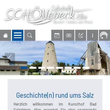
Navigation öffnen
Vorheriges Bild
Nächs
Geschichte(n) rund ums Salz
Herzlich willkommen im Kunsthof Bad
Salzelmen. Hier erwartet Sie eine spannende