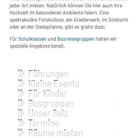
jeder Art mieten. Natürlich können Sie hier auch Ihre
Hochzeit im besonderen Ambiente feiern. Eine
spektakuläre Fotokulisse, am Gradierwerk, im Soleturm
oder an der Siedepfanne, gibt es gratis dazu.
Für
Schulklassen
und
Busreisegruppen
halten wir
spezielle Angebote bereit.
Führungen
bi bi-chevron-double-right
Kleine Events
bi bi-chevron-double-right
Für Kinder
bi bi-chevron-double-right
Busgruppen
mehr...
bi bi-chevron-double-right
Unser Salz
mehr...
bi bi-chevron-double-right
Termine
mehr...
bi bi-chevron-double-right
Räume mieten
mehr...
bi bi-chevron-double-right