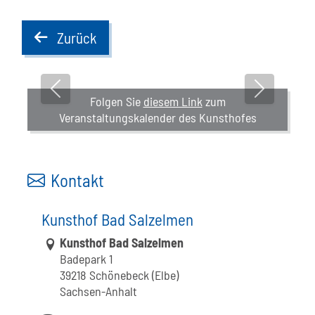
Zurück
back
Vorheriges Bild
Nächstes B
Folgen Sie
diesem Link
zum
Veranstaltungskalender des Kunsthofes
Kontakt
Kunsthof Bad Salzelmen
Link zur Google-Maps Navigation
Kunsthof Bad Salzelmen
Badepark 1
39218 Schönebeck (Elbe)
Sachsen-Anhalt