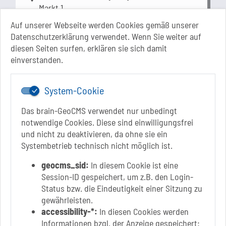
Markt 1
39218 Schönebeck (Elbe)
Auf unserer Webseite werden Cookies gemäß unserer
Sachsen-Anhalt
Datenschutzerklärung verwendet. Wenn Sie weiter auf
diesen Seiten surfen, erklären sie sich damit
+49 3928 710-0
einverstanden.
+49 3928 710-199
stadt.sbk[at]schoenebeck-elbe.de
www.schoenebeck.de
System-Cookie
Mo.: 13 Uhr - 15 Uhr
Das brain-GeoCMS verwendet nur unbedingt
Di.: 9 Uhr - 11.30 Uhr
notwendige Cookies. Diese sind einwilligungsfrei
13 Uhr - 18 Uhr
und nicht zu deaktivieren, da ohne sie ein
Do.: 9 Uhr - 11.30 Uhr
Systembetrieb technisch nicht möglich ist.
Fr.: nach Vereinbarung
geocms_sid:
In diesem Cookie ist eine
Session-ID gespeichert, um z.B. den Login-
Status bzw. die Eindeutigkeit einer Sitzung zu
gewährleisten.
Link zur Google-Maps Navigation
SOLEPARK Schönebeck/Bad Salzelmen
accessibility-*:
In diesen Cookies werden
Eigenbetrieb der Stadt Schönebeck (Elbe)
Informationen bzgl. der Anzeige gespeichert: