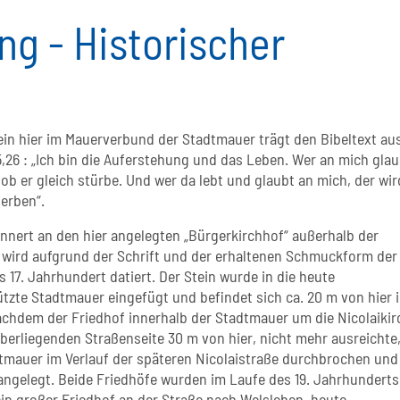
ng - Historischer
tein hier im Mauerverbund der Stadtmauer trägt den Bibeltext aus
,26 : „Ich bin die Auferstehung und das Leben. Wer an mich glau
 ob er gleich stürbe. Und wer da lebt und glaubt an mich, der wir
erben“.
innert an den hier angelegten „Bürgerkirchhof“ außerhalb der
 wird aufgrund der Schrift und der erhaltenen Schmuckform der
 17. Jahrhundert datiert. Der Stein wurde in die heute
zte Stadtmauer eingefügt und befindet sich ca. 20 m von hier i
hdem der Friedhof innerhalb der Stadtmauer um die Nicolaikir
berliegenden Straßenseite 30 m von hier, nicht mehr ausreichte
tmauer im Verlauf der späteren Nicolaistraße durchbrochen und
angelegt. Beide Friedhöfe wurden im Laufe des 19. Jahrhunderts
in großer Friedhof an der Straße nach Welsleben, heute