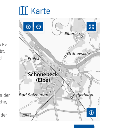
Karte
 Ev.
bt,
d
n der
che,
,
 der