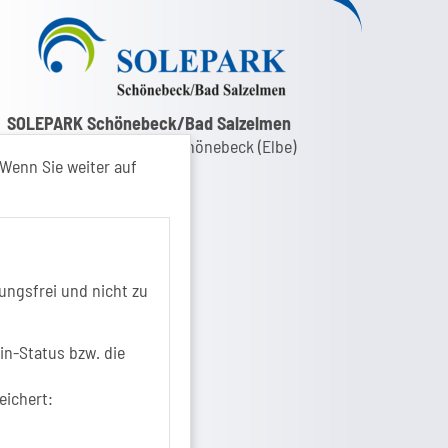
nk zur Google-Maps Navigation
SOLEPARK Schönebeck/Bad Salzelmen
Eigenbetrieb der Stadt Schönebeck (Elbe)
Wenn Sie weiter auf
Badepark 1
39218 Schönebeck (Elbe)
+49 3928 7055-0
+49 3928 7055-42
info[at]solepark.de
ungsfrei und nicht zu
www.visitschoenebeck.de
fos zur Barrierefreiheit
in-Status bzw. die
eichert: