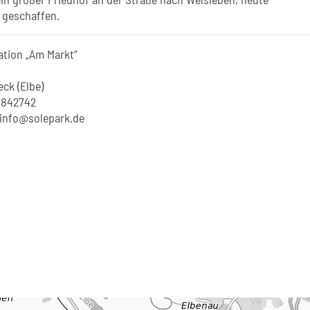
, geschaffen.
ation „Am Markt“
ck (Elbe)
 842742
t-info@solepark.de