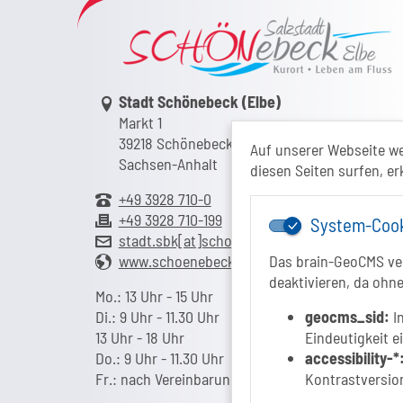
Link zur Google-Maps Navigation
Stadt Schönebeck (Elbe)
Markt 1
39218 Schönebeck (Elbe)
Auf unserer Webseite w
Sachsen-Anhalt
diesen Seiten surfen, er
+49 3928 710-0
+49 3928 710-199
System-Coo
stadt.sbk[at]schoenebeck-elbe.de
www.schoenebeck.de
Das brain-GeoCMS ver
deaktivieren, da ohne
Mo.: 13 Uhr - 15 Uhr
Di.: 9 Uhr - 11.30 Uhr
geocms_sid:
In
13 Uhr - 18 Uhr
Eindeutigkeit e
Do.: 9 Uhr - 11.30 Uhr
accessibility-*
Fr.: nach Vereinbarung
Kontrastversion