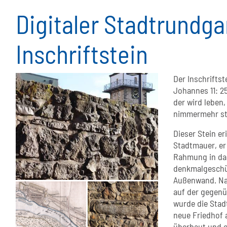
Digitaler Stadtrundga
Inschriftstein
Der Inschrifts
Johannes 11: 25
der wird leben,
nimmermehr st
Dieser Stein er
Stadtmauer, er
Rahmung in das
denkmalgeschüt
Außenwand. Nac
auf der gegenü
wurde die Stad
neue Friedhof 
überbaut und e