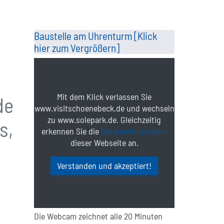
Baustelle am Uhrenturm [Klick
hier zum Vergrößern]
Mit dem Klick verlassen Sie
de
www.visitschoenebeck.de und wechseln
zu www.solepark.de. Gleichzeitig
s,
erkennen Sie die
Datenschutzregeln
dieser Webseite an.
Verstanden und akzeptiert!
Die Webcam zeichnet alle 20 Minuten