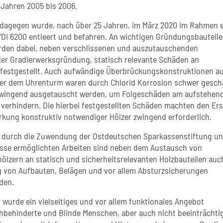
 Jahren 2005 bis 2006.
 dagegen wurde, nach über 25 Jahren, im März 2020 im Rahmen e
DI 6200 entleert und befahren. An wichtigen Gründungsbauteil
rden dabei, neben verschlissenen und auszutauschenden
der Gradierwerksgründung, statisch relevante Schäden an
 festgestellt. Auch aufwändige Überbrückungskonstruktionen a
er dem Uhrenturm waren durch Chlorid Korrosion schwer gesch
wingend ausgetauscht werden, um Folgeschäden am aufstehen
 verhindern. Die hierbei festgestellten Schäden machten den Ers
ärkung konstruktiv notwendiger Hölzer zwingend erforderlich.
 durch die Zuwendung der Ostdeutschen Sparkassenstiftung u
sse ermöglichten Arbeiten sind neben dem Austausch von
ölzern an statisch und sicherheitsrelevanten Holzbauteilen auc
 von Aufbauten, Belägen und vor allem Absturzsicherungen
den.
 wurde ein vielseitiges und vor allem funktionales Angebot
hbehinderte und Blinde Menschen, aber auch nicht beeinträchti