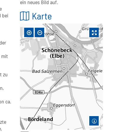
ein neues Bild auf.
e
Karte
 bei
der
 mit
t zu
n,
on ca.
zte
,