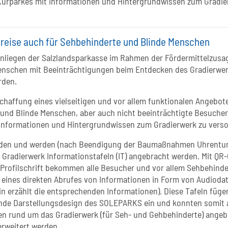
Kurparkes mit Informationen und Hintergrundwissen zum Gradie
eise auch für Sehbehinderte und Blinde Menschen
Anliegen der Salzlandsparkasse im Rahmen der Fördermittelzusa
enschen mit Beeinträchtigungen beim Entdecken des Gradierwe
rden.
Schaffung eines vielseitigen und vor allem funktionalen Angebot
und Blinde Menschen, aber auch nicht beeinträchtigte Besucher
Informationen und Hintergrundwissen zum Gradierwerk zu verso
den und werden (nach Beendigung der Baumaßnahmen Uhrentu
m Gradierwerk Informationstafeln (IT) angebracht werden. Mit QR
Profilschrift bekommen alle Besucher und vor allem Sehbehinde
t eines direkten Abrufes von Informationen in Form von Audioda
in erzählt die entsprechenden Informationen). Diese Tafeln füge
ende Darstellungsdesign des SOLEPARKS ein und konnten somit 
en rund um das Gradierwerk (für Seh- und Gehbehinderte) angeb
erweitert werden.