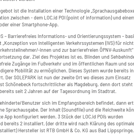
ngebot ist die Installation einer Technologie „Sprachausgabebox
ion zwischen - dem LOC.id POI (point of information) und eine
oder einer Smartphone-App.
OS – Barrierefreies Informations- und Orientierungssystem – basi
t „Konzeption von Intelligenten Verkehrssystemen (IVS) für nicht
erkehrsteilnehmer/-innen und zur barrierefreien ÖPNV-Auskunft“
ortsetzung dar. Ziel des Projektes ist es, Blinden und Sehbehind
refreie Zugänge im Fußverkehr und im öffentlichen Raum und so
digere Mobilität zu ermöglichen. Dieses System wurde bereits in
iert. Der SOLEPARK ist nun der zweite Ort wo dieses zum Einsatz
st Schönebeck fortschrittlicher als Magdeburg, denn dort steht
bereits seit 2 Jahren auf der Tagesordnung im Stadtrat.
hinderte/Benutzer sich im Empfangsbereich befindet, dann er
ne Sprachausgabe. Der Inhalt (Soundfile) und die Reichweite kö
ce App konfiguriert werden. 3 Stück der LOC.id POI`s wurden
 bereits 2 installiert. (der dritte wird nach Klärung des optimal
stalliert) Hersteller ist RTB GmbH & Co. KG aus Bad Lippspringe,