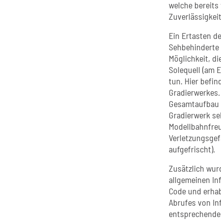
welche bereits
Zuverlässigkei
Ein Ertasten d
Sehbehinderte 
Möglichkeit, d
Solequell (am 
tun. Hier befin
Gradierwerkes.
Gesamtaufbau 
Gradierwerk se
Modellbahnfreu
Verletzungsgef
aufgefrischt).
Zusätzlich wur
allgemeinen In
Code und erhab
Abrufes von In
entsprechenden