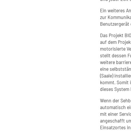
Ein weiteres A
zur Kommunikat
Benutzergerät 
Das Projekt BI
auf dem Projek
motorisierte V
stellt dessen F
weitere barrie
eine selbststän
(Saale) install
kommt. Somit i
dieses System 
Wenn der Sehbe
automatisch ei
mit einer Servi
angeschafft und
Einsatzortes in