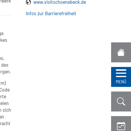
rwerk
www.visitschoenebeck.de
Infos zur Barrierefreiheit
ge
rkes
es,
 des
rgen.
Navi
MENÜ
rm)
-Code
rte
teien
n sich
an
racht