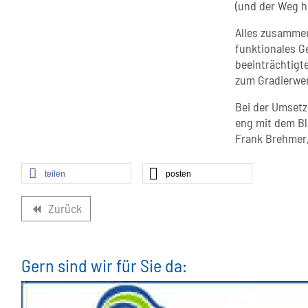
(und der Weg h
Alles zusammen 
funktionales G
beeinträchtigt
zum Gradierwer
Bei der Umset
eng mit dem Bl
Frank Brehmer
teilen
posten
Zurück
backward
Gern sind wir für Sie da: