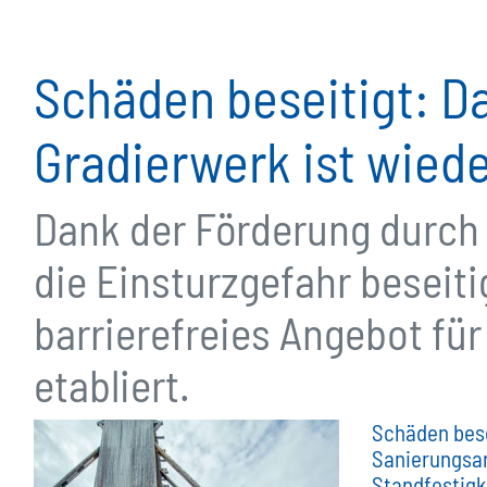
Schäden beseitigt: D
Gradierwerk ist wiede
Dank der Förderung durch
die Einsturzgefahr beseit
barrierefreies Angebot f
etabliert.
Schäden bese
Sanierungsar
Standfestigk