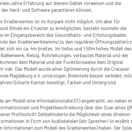
 viele Jahre Erfahrung auf diesem Gebiet vorweisen und die
t der Hard- und Software garantieren können.
es Gradierwerkes ist im Kurpark nicht möglich. Um aber für
und Blinde ein Ertasten zu ermöglichen, besteht nunmehr die
ies im Eingangsbereich des Gesundheits- und Erholungsbades
Ende den Gradierwerkdamms/zu den regulären Öffnungszeiten) z
det sich ein ca. 4m breites, 1m tiefes und 1,50m hohes Modell des
 Balkenwerk, Reisig, Rohrleitungen, verbautes Material und der
kommen dem Material und der Funktionsweise dem Original
hr nah. Das Modell wurde einer Optimierung durch die Cracauer
nde Magdeburg e.V. unterzogen. (Kleinteile besser verklebt; mö
ahren/Scharfe Kanten beseitigt, Farben und Untergrund
de am Modell eine Informationstafel (IT) angebracht, wo neben 
formationstext und Projektbeschreibung über den Scan eines Q
ener Profilschrift Sehbehinderte die Möglichkeit eines direkten
formationen in Form von Audiodateien (ein Sprecher/-in erzählt 
 Informationen zum Modell des Gradierwerkes) haben. Der Sole