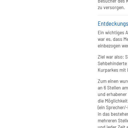
Besucher des 
zu versorgen.
Entdeckungsr
Ein wichtiges 
war es, dass M
einbezogen we
Ziel war also: 
Sehbehinderte 
Kurparkes mit 
Zum einen wur
an 6 Stellen a
und erhabener 
die Möglichkei
(ein Sprecher/-
in das besteh
mehreren Stell
und jeder Zeit 