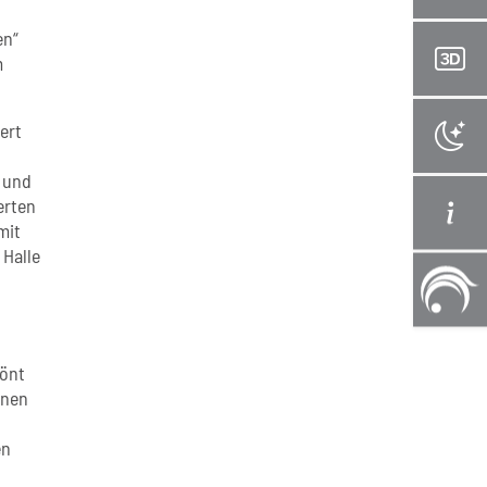
en“
m
ert
 und
erten
mit
 Halle
tönt
nnen
en