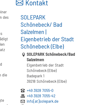
Kontakt
iner
SOLEPARK
en des
Schönebeck/ Bad
Salzelmen |
us
Eigenbetrieb der Stadt
ädigt
den
Schönebeck (Elbe)
atz
Link zur Google-Maps Navigation
SOLEPARK Schönebeck/Bad
Salzelmen
nd
Eigenbetrieb der Stadt
Schönebeck (Elbe)
h die
Badepark 1
39218 Schönebeck (Elbe)
+49 3928 7055-0
+49 3928 7055-42
gte
info[at]solepark.de