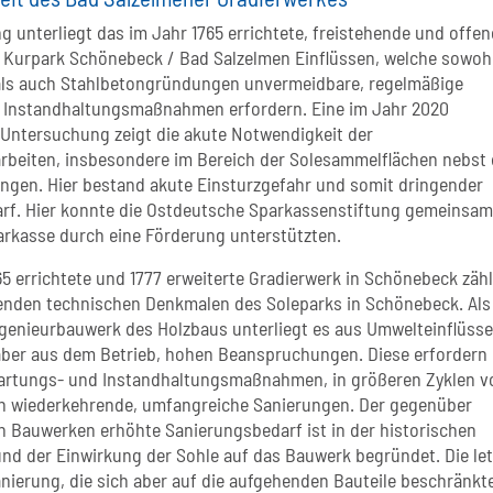
g unterliegt das im Jahr 1765 errichtete, freistehende und offen
 Kurpark Schönebeck / Bad Salzelmen Einflüssen, welche sowohl
als auch Stahlbetongründungen unvermeidbare, regelmäßige
 Instandhaltungsmaßnahmen erfordern. Eine im Jahr 2020
Untersuchung zeigt die akute Notwendigkeit der
rbeiten, insbesondere im Bereich der Solesammelflächen nebst 
ngen. Hier bestand akute Einsturzgefahr und somit dringender
f. Hier konnte die Ostdeutsche Sparkassenstiftung gemeinsam
arkasse durch eine Förderung unterstützten.
65 errichtete und 1777 erweiterte Gradierwerk in Schönebeck zähl
nden technischen Denkmalen des Soleparks in Schönebeck. Als
ngenieurbauwerk des Holzbaus unterliegt es aus Umwelteinflüsse
ber aus dem Betrieb, hohen Beanspruchungen. Diese erfordern
artungs- und Instandhaltungsmaßnahmen, in größeren Zyklen v
en wiederkehrende, umfangreiche Sanierungen. Der gegenüber
n Bauwerken erhöhte Sanierungsbedarf ist in der historischen
nd der Einwirkung der Sohle auf das Bauwerk begründet. Die let
ierung, die sich aber auf die aufgehenden Bauteile beschränkte