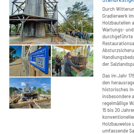
Durch Witterun
Gradierwerk im
Holzbauteilen 
Wartungs- und
durchgeführte 
Restaurationsa
Absturzsicheru
Handlungsbedar
der Salzlandsp
Das im Jahr 17
den herausrage
historisches I
insbesondere a
regelmäßige W
15 bis 20 Jahr
konventionelle
Holzbauweise u
umfassende San