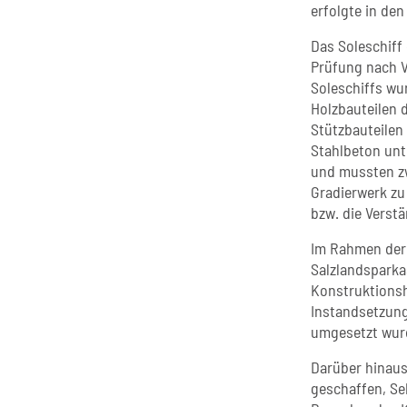
erfolgte in den
Das Soleschiff
Prüfung nach V
Soleschiffs wu
Holzbauteilen 
Stützbauteilen
Stahlbeton unt
und mussten z
Gradierwerk zu
bzw. die Verst
Im Rahmen der
Salzlandsparka
Konstruktionsh
Instandsetzung
umgesetzt wur
Darüber hinaus
geschaffen, Se