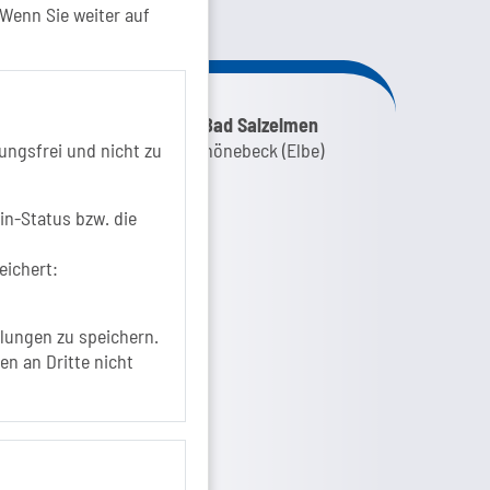
kt von...
Wenn Sie weiter auf
nk zur Google-Maps Navigation
SOLEPARK Schönebeck/Bad Salzelmen
ungsfrei und nicht zu
Eigenbetrieb der Stadt Schönebeck (Elbe)
Badepark 1
39218 Schönebeck (Elbe)
in-Status bzw. die
+49 3928 7055-0
eichert:
+49 3928 7055-42
info[at]solepark.de
www.visitschoenebeck.de
lungen zu speichern.
en an Dritte nicht
fos zur Barrierefreiheit