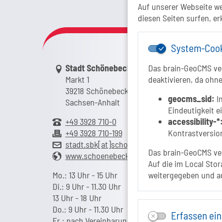
Das Tour
Auf unserer Webseite w
diesen Seiten surfen, er
System-Coo
Link zur Google-Maps Navigation
Stadt Schönebeck (Elbe)
Das brain-GeoCMS ver
Markt 1
deaktivieren, da ohne
39218 Schönebeck (Elbe)
geocms_sid:
In
Sachsen-Anhalt
Eindeutigkeit e
+49 3928 710-0
accessibility-*
+49 3928 710-199
Kontrastversion
stadt.sbk[at]schoenebeck-elbe.de
Das brain-GeoCMS ver
www.schoenebeck.de
Auf die im Local Stor
Mo.: 13 Uhr - 15 Uhr
weitergegeben und a
Di.: 9 Uhr - 11.30 Uhr
13 Uhr - 18 Uhr
Do.: 9 Uhr - 11.30 Uhr
Erfassen ein
Fr.: nach Vereinbarung