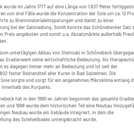
 wurde im Jahre 1777 auf eine Länge von 1.837 Meter fertiggeste
en von drei Fälle wurde die Konzentration der Sole um ca. 12 Pr
ührte zu Brennmaterialeinsparungen und damit zu einer
ung bei der Salzsiedung. Somit konnte das Schönebecker Salz 
n Preis angeboten und somit u.a. Absatzmärkte außerhalb Preu
den.
zum untertägigen Abbau von Steinsalz in Schönebeck übergeg
das Gradierwerk seine wirtschaftliche Bedeutung. Als therapeuti
 es dagegen immer mehr an Bedeutung und ist seit der
02 fester Bestandteil aller Kuren in Bad Salzelmen. Die
 Sole sorgte und sorgt für ein angenehmes Mikroklima entlang 
innerhalb des Kurparks.
nebeck hat in den 1990-er Jahren begonnen das gesamte Gradie
ren und 1998 wurde dem historischen Teil eine Neubau hinzugefü
angen Neubau wurde ein Gebäude integriert, in dem die
eilung des Soleheilbades untergebracht wurde.