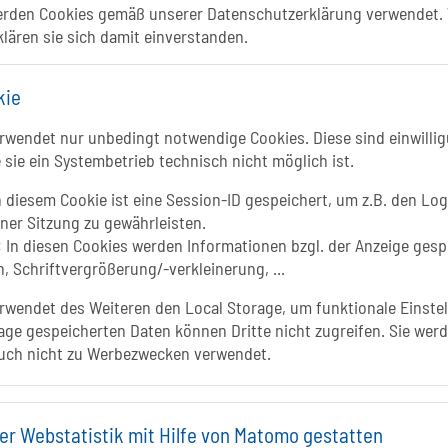
ismusportal ist ein gemeinschaftliches Proje
erden Cookies gemäß unserer Datenschutzerklärung verwendet. 
klären sie sich damit einverstanden.
Folgt uns auf
kie
FACEBOOK
Li
wendet nur unbedingt notwendige Cookies. Diese sind einwillig
 sie ein Systembetrieb technisch nicht möglich ist.
INSTAGRAM
 diesem Cookie ist eine Session-ID gespeichert, um z.B. den Log
iner Sitzung zu gewährleisten.
YOUTUBE
:
In diesen Cookies werden Informationen bzgl. der Anzeige gesp
, Schriftvergrößerung/-verkleinerung, ...
wendet des Weiteren den Local Storage, um funktionale Einstel
age gespeicherten Daten können Dritte nicht zugreifen. Sie werd
In
uch nicht zu Werbezwecken verwendet.
er Webstatistik mit Hilfe von Matomo gestatten