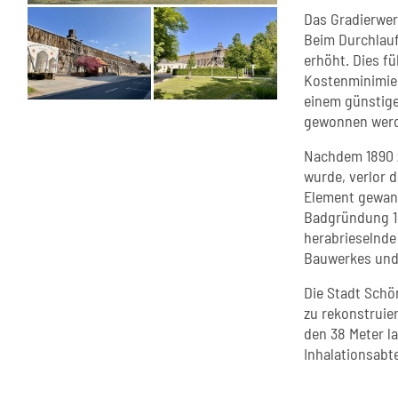
Das Gradierwerk
Beim Durchlauf
erhöht. Dies f
Kostenminimier
einem günstige
gewonnen wer
Nachdem 1890 
wurde, verlor 
Element gewann
Badgründung 18
herabrieselnde
Bauwerkes und 
Die Stadt Schö
zu rekonstruie
den 38 Meter l
Inhalationsabt