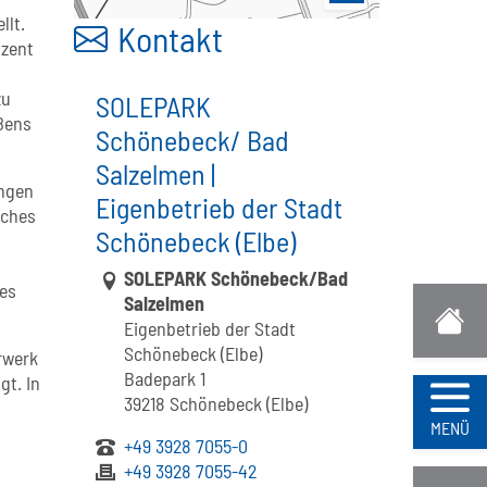
llt.
Kontakt
ozent
zu
SOLEPARK
ßens
Schönebeck/ Bad
Salzelmen |
angen
Eigenbetrieb der Stadt
sches
Schönebeck (Elbe)
Link zur Google-Maps Navigation
SOLEPARK Schönebeck/Bad
des
Salzelmen
Eigenbetrieb der Stadt
Schönebeck (Elbe)
rwerk
Badepark 1
gt. In
39218 Schönebeck (Elbe)
Navi
MENÜ
+49 3928 7055-0
+49 3928 7055-42