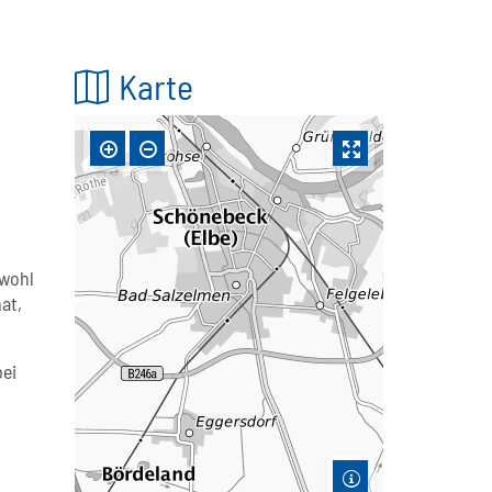
Karte
bwohl
at,
bei