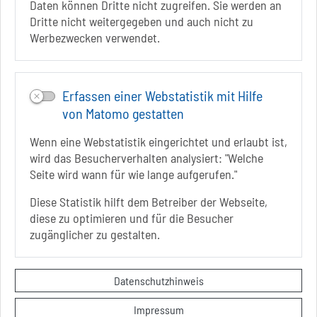
Daten können Dritte nicht zugreifen. Sie werden an
Infos zur Barrierefreiheit
Dritte nicht weitergegeben und auch nicht zu
Werbezwecken verwendet.
Folgt uns auf
FACEBOOK
Erfassen einer Webstatistik mit Hilfe
INSTAGRAM
von Matomo gestatten
YOUTUBE
Wenn eine Webstatistik eingerichtet und erlaubt ist,
wird das Besucherverhalten analysiert: "Welche
Seite wird wann für wie lange aufgerufen."
Diese Statistik hilft dem Betreiber der Webseite,
diese zu optimieren und für die Besucher
Sie befinden sich hier
Startseite
erkunden
zugänglicher zu gestalten.
Digitaler Stadtrundgang
Gedenkpark Nikolaistraße
Kontakt
Datenschutzhinweis
Datenschutzerklärung
Impressum
Impressum