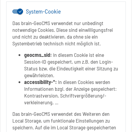
www.schoenebeck.de
System-Cookie
Mo.: 13 Uhr - 15 Uhr
Di.: 9 Uhr - 11.30 Uhr
Das brain-GeoCMS verwendet nur unbedingt
13 Uhr - 18 Uhr
notwendige Cookies. Diese sind einwilligungsfrei
Do.: 9 Uhr - 11.30 Uhr
und nicht zu deaktivieren, da ohne sie ein
Fr.: nach Vereinbarung
Systembetrieb technisch nicht möglich ist.
geocms_sid:
In diesem Cookie ist eine
Session-ID gespeichert, um z.B. den Login-
Status bzw. die Eindeutigkeit einer Sitzung zu
Link zur Google-Maps Navigation
SOLEPARK Schönebeck/Bad Salzelmen
gewährleisten.
Eigenbetrieb der Stadt Schönebeck (Elbe)
accessibility-*:
In diesen Cookies werden
Badepark 1
Informationen bzgl. der Anzeige gespeichert:
39218 Schönebeck (Elbe)
Kontrastversion, Schriftvergrößerung/-
verkleinerung, ...
+49 3928 7055-0
+49 3928 7055-42
Das brain-GeoCMS verwendet des Weiteren den
info[at]solepark.de
Local Storage, um funktionale Einstellungen zu
www.visitschoenebeck.de
speichern. Auf die im Local Storage gespeicherten