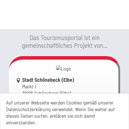
Das Tourismusportal ist ein
gemeinschaftliches Projekt von...
Link zur Google-Maps Navigation
Stadt Schönebeck (Elbe)
Markt 1
39218 Schönebeck (Elbe)
Sachsen-Anhalt
Auf unserer Webseite werden Cookies gemäß unserer
Datenschutzerklärung verwendet. Wenn Sie weiter auf
+49 3928 710-0
diesen Seiten surfen, erklären sie sich damit
+49 3928 710-199
einverstanden.
stadt.sbk[at]schoenebeck-elbe.de