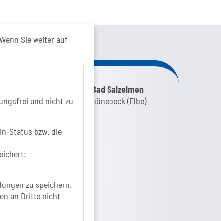
kt von...
Wenn Sie weiter auf
nk zur Google-Maps Navigation
SOLEPARK Schönebeck/Bad Salzelmen
Eigenbetrieb der Stadt Schönebeck (Elbe)
ungsfrei und nicht zu
Badepark 1
39218 Schönebeck (Elbe)
in-Status bzw. die
+49 3928 7055-0
+49 3928 7055-42
eichert:
info[at]solepark.de
www.visitschoenebeck.de
lungen zu speichern.
fos zur Barrierefreiheit
en an Dritte nicht