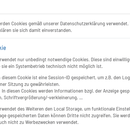
ismusportal ist ein gemeinschaftliches Proje
erden Cookies gemäß unserer Datenschutzerklärung verwendet. 
klären sie sich damit einverstanden.
Folgt uns auf
kie
FACEBOOK
Li
wendet nur unbedingt notwendige Cookies. Diese sind einwillig
 sie ein Systembetrieb technisch nicht möglich ist.
INSTAGRAM
 diesem Cookie ist eine Session-ID gespeichert, um z.B. den Log
iner Sitzung zu gewährleisten.
YOUTUBE
:
In diesen Cookies werden Informationen bzgl. der Anzeige gesp
, Schriftvergrößerung/-verkleinerung, ...
wendet des Weiteren den Local Storage, um funktionale Einstel
In
age gespeicherten Daten können Dritte nicht zugreifen. Sie werd
uch nicht zu Werbezwecken verwendet.