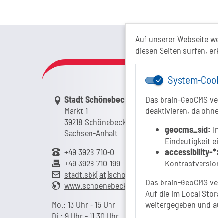
Das Tour
Auf unserer Webseite w
diesen Seiten surfen, er
System-Coo
Link zur Google-Maps Navigation
Stadt Schönebeck (Elbe)
Das brain-GeoCMS ver
Markt 1
deaktivieren, da ohne
39218 Schönebeck (Elbe)
geocms_sid:
In
Sachsen-Anhalt
Eindeutigkeit e
+49 3928 710-0
accessibility-*
+49 3928 710-199
Kontrastversion
stadt.sbk[at]schoenebeck-elbe.de
Das brain-GeoCMS ver
www.schoenebeck.de
Auf die im Local Stor
Mo.: 13 Uhr - 15 Uhr
weitergegeben und a
Di.: 9 Uhr - 11.30 Uhr