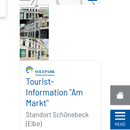
Tourist-
Information "Am
Markt"
Standort Schönebeck
(Elbe)
Navi
MENÜ