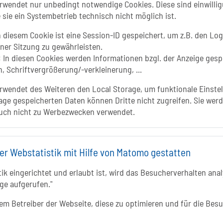
wendet nur unbedingt notwendige Cookies. Diese sind einwillig
 sie ein Systembetrieb technisch nicht möglich ist.
INSTAGRAM
 diesem Cookie ist eine Session-ID gespeichert, um z.B. den Log
iner Sitzung zu gewährleisten.
YOUTUBE
:
In diesen Cookies werden Informationen bzgl. der Anzeige gesp
, Schriftvergrößerung/-verkleinerung, ...
wendet des Weiteren den Local Storage, um funktionale Einstel
age gespeicherten Daten können Dritte nicht zugreifen. Sie werd
In
uch nicht zu Werbezwecken verwendet.
er Webstatistik mit Hilfe von Matomo gestatten
k eingerichtet und erlaubt ist, wird das Besucherverhalten analy
ge aufgerufen."
 dem Betreiber der Webseite, diese zu optimieren und für die Bes