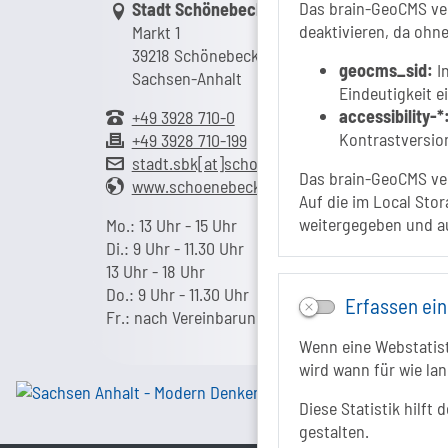
Link zur Google-Maps Navigation
Das brain-GeoCMS ver
Stadt Schönebeck (Elbe)
deaktivieren, da ohne
Markt 1
39218 Schönebeck (Elbe)
geocms_sid:
In
Sachsen-Anhalt
Eindeutigkeit e
accessibility-*
+49 3928 710-0
Kontrastversion
+49 3928 710-199
stadt.sbk[at]schoenebeck-elbe.de
Das brain-GeoCMS ver
www.schoenebeck.de
Auf die im Local Stor
weitergegeben und a
Mo.: 13 Uhr - 15 Uhr
Di.: 9 Uhr - 11.30 Uhr
13 Uhr - 18 Uhr
Do.: 9 Uhr - 11.30 Uhr
Erfassen ein
Fr.: nach Vereinbarung
Wenn eine Webstatisti
wird wann für wie lan
Diese Statistik hilft
gestalten.