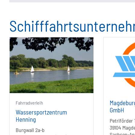
Schifffahrtsunterne
Magdeburg
Fahrradverleih
GmbH
Wassersportzentrum
Henning
Petriförder 
39104 Magd
Burgwall 2a-b
Sachsen-An