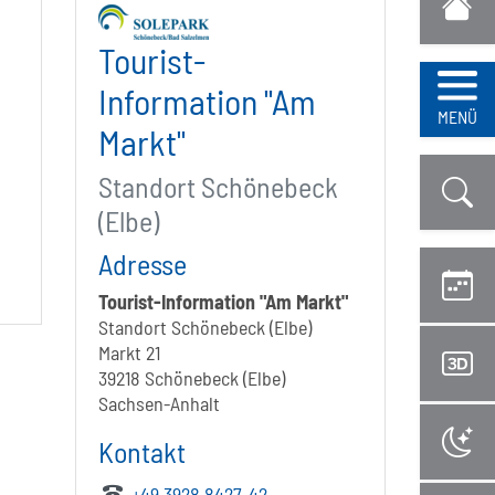
Tourist-
Information "Am
Navi
MENÜ
Markt"
Standort Schönebeck
(Elbe)
Adresse
Tourist-Information "Am Markt"
Standort Schönebeck (Elbe)
Markt 21
39218 Schönebeck (Elbe)
Sachsen-Anhalt
Kontakt
+49 3928 8427-42