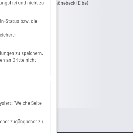
ungsfrei und nicht zu
Eigenbetrieb der Stadt Schönebeck (Elbe)
Badepark 1
39218 Schönebeck (Elbe)
in-Status bzw. die
+49 3928 7055-0
eichert:
+49 3928 7055-42
info[at]solepark.de
www.visitschoenebeck.de
lungen zu speichern.
en an Dritte nicht
fos zur Barrierefreiheit
siert: "Welche Seite
ucher zugänglicher zu