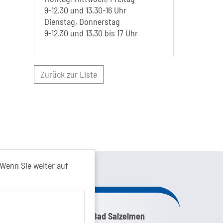
9-12.30 und 13.30-16 Uhr
Dienstag, Donnerstag
9-12.30 und 13.30 bis 17 Uhr
Zurück zur Liste
kt von...
Wenn Sie weiter auf
nk zur Google-Maps Navigation
SOLEPARK Schönebeck/Bad Salzelmen