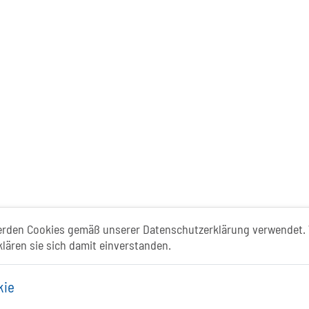
ismusportal ist ein gemeinschaftliches Proje
erden Cookies gemäß unserer Datenschutzerklärung verwendet. 
klären sie sich damit einverstanden.
Folgt uns auf
kie
FACEBOOK
Li