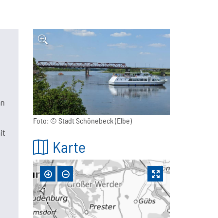
än
Foto: ©
Stadt Schönebeck (Elbe)
it
Karte