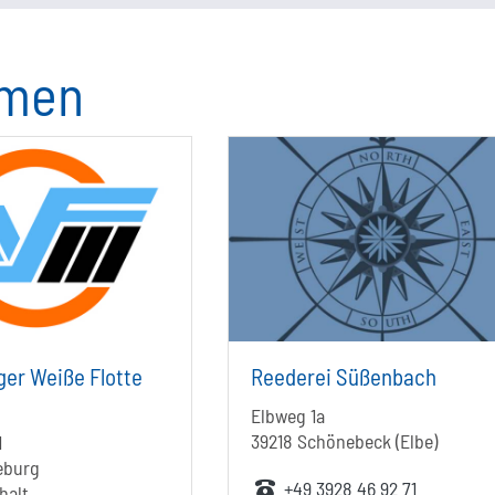
hmen
er Weiße Flotte
Reederei Süßenbach
Elbweg 1a
39218 Schönebeck (Elbe)
1
eburg
+49 3928 46 92 71
halt