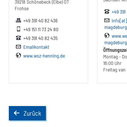
39218 Schönebeck (Elbe) OT
Frohse
+49 391
+49 391 40 82 436
info[at
magdeburg
+49 151 11 73 24 80
www.wei
+49 391 40 82 435
magdeburg
Emailkontakt
Öffnungsze
www.wsz-henning.de
Montag - Do
16:00 Uhr
Freitag van
Zurück
back