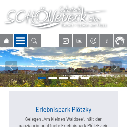
Navigation öffnen
Vorheriges Bild
Nächs
Erlebnispark Plötzky
Gelegen „Am kleinen Waldsee“, hält der
ganzjährig geöffnete Erlebnispark Plötzky ein