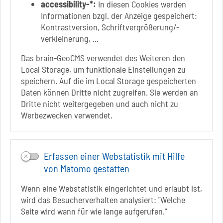
accessibility-*:
In diesen Cookies werden
Badepark 1
Informationen bzgl. der Anzeige gespeichert:
39218 Schönebeck (Elbe)
Kontrastversion, Schriftvergrößerung/-
verkleinerung, ...
+49 3928 7055-0
+49 3928 7055-42
Das brain-GeoCMS verwendet des Weiteren den
info[at]solepark.de
Local Storage, um funktionale Einstellungen zu
www.visitschoenebeck.de
speichern. Auf die im Local Storage gespeicherten
Daten können Dritte nicht zugreifen. Sie werden an
Infos zur Barrierefreiheit
Dritte nicht weitergegeben und auch nicht zu
Werbezwecken verwendet.
Folgt uns auf
FACEBOOK
Erfassen einer Webstatistik mit Hilfe
INSTAGRAM
von Matomo gestatten
YOUTUBE
Wenn eine Webstatistik eingerichtet und erlaubt ist,
wird das Besucherverhalten analysiert: "Welche
Seite wird wann für wie lange aufgerufen."