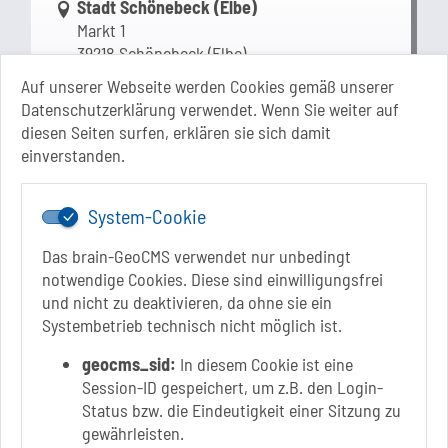
Link zur Google-Maps Navigation
Stadt Schönebeck (Elbe)
Markt 1
39218 Schönebeck (Elbe)
Sachsen-Anhalt
Auf unserer Webseite werden Cookies gemäß unserer
Datenschutzerklärung verwendet. Wenn Sie weiter auf
+49 3928 710-0
diesen Seiten surfen, erklären sie sich damit
+49 3928 710-199
einverstanden.
stadt.sbk[at]schoenebeck-elbe.de
www.schoenebeck.de
System-Cookie
Mo.: 13 Uhr - 15 Uhr
Di.: 9 Uhr - 11.30 Uhr
Das brain-GeoCMS verwendet nur unbedingt
13 Uhr - 18 Uhr
notwendige Cookies. Diese sind einwilligungsfrei
Do.: 9 Uhr - 11.30 Uhr
und nicht zu deaktivieren, da ohne sie ein
Fr.: nach Vereinbarung
Systembetrieb technisch nicht möglich ist.
geocms_sid:
In diesem Cookie ist eine
Session-ID gespeichert, um z.B. den Login-
Status bzw. die Eindeutigkeit einer Sitzung zu
Link zur Google-Maps Navigation
SOLEPARK Schönebeck/Bad Salzelmen
gewährleisten.
Eigenbetrieb der Stadt Schönebeck (Elbe)