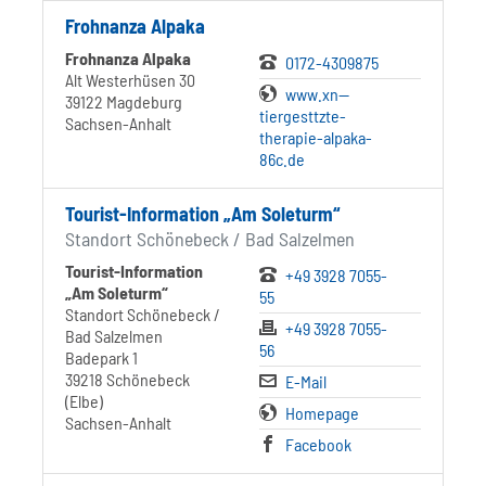
Frohnanza Alpaka
Frohnanza Alpaka
0172-4309875
Alt Westerhüsen 30
www.xn--
39122 Magdeburg
tiergesttzte-
Sachsen-Anhalt
therapie-alpaka-
86c.de
Tourist-Information „Am Soleturm“
Standort Schönebeck / Bad Salzelmen
Tourist-Information
+49 3928 7055-
„Am Soleturm“
55
Standort Schönebeck /
+49 3928 7055-
Bad Salzelmen
56
Badepark 1
39218 Schönebeck
E-Mail
(Elbe)
Homepage
Sachsen-Anhalt
Facebook