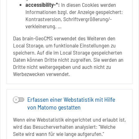
Eigenbetrieb der Stadt Schönebeck (Elbe)
accessibility-*:
In diesen Cookies werden
Badepark 1
Informationen bzgl. der Anzeige gespeichert:
39218 Schönebeck (Elbe)
Kontrastversion, Schriftvergrößerung/-
verkleinerung, ...
+49 3928 7055-0
+49 3928 7055-42
Das brain-GeoCMS verwendet des Weiteren den
info[at]solepark.de
Local Storage, um funktionale Einstellungen zu
www.visitschoenebeck.de
speichern. Auf die im Local Storage gespeicherten
Daten können Dritte nicht zugreifen. Sie werden an
Infos zur Barrierefreiheit
Dritte nicht weitergegeben und auch nicht zu
Werbezwecken verwendet.
Folgt uns auf
FACEBOOK
Erfassen einer Webstatistik mit Hilfe
INSTAGRAM
von Matomo gestatten
YOUTUBE
Wenn eine Webstatistik eingerichtet und erlaubt ist,
wird das Besucherverhalten analysiert: "Welche
Seite wird wann für wie lange aufgerufen."