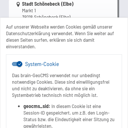
Link zur Google-Maps Navigation
Stadt Schönebeck (Elbe)
Markt 1
39218 Schönebeck (Elbe)
Sachsen-Anhalt
Auf unserer Webseite werden Cookies gemäß unserer
Datenschutzerklärung verwendet. Wenn Sie weiter auf
+49 3928 710-0
diesen Seiten surfen, erklären sie sich damit
+49 3928 710-199
einverstanden.
stadt.sbk[at]schoenebeck-elbe.de
www.schoenebeck.de
System-Cookie
Mo.: 13 Uhr - 15 Uhr
Di.: 9 Uhr - 11.30 Uhr
Das brain-GeoCMS verwendet nur unbedingt
13 Uhr - 18 Uhr
notwendige Cookies. Diese sind einwilligungsfrei
Do.: 9 Uhr - 11.30 Uhr
und nicht zu deaktivieren, da ohne sie ein
Fr.: nach Vereinbarung
Systembetrieb technisch nicht möglich ist.
geocms_sid:
In diesem Cookie ist eine
Session-ID gespeichert, um z.B. den Login-
Status bzw. die Eindeutigkeit einer Sitzung zu
Link zur Google-Maps Navigation
SOLEPARK Schönebeck/Bad Salzelmen
gewährleisten.