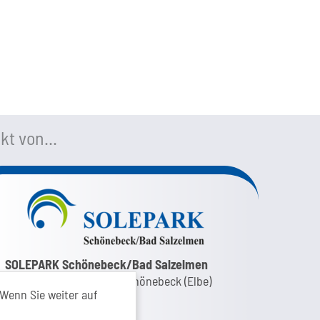
kt von...
nk zur Google-Maps Navigation
SOLEPARK Schönebeck/Bad Salzelmen
Eigenbetrieb der Stadt Schönebeck (Elbe)
Wenn Sie weiter auf
Badepark 1
39218 Schönebeck (Elbe)