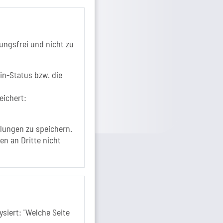
+49 3928 7055-0
+49 3928 7055-42
info[at]solepark.de
ungsfrei und nicht zu
www.visitschoenebeck.de
fos zur Barrierefreiheit
in-Status bzw. die
eichert:
lungen zu speichern.
en an Dritte nicht
siert: "Welche Seite