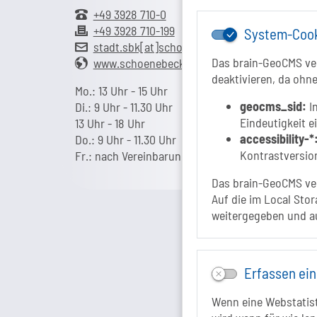
+49 3928 710-0
+49 3928 710-199
System-Coo
stadt.sbk[at]schoenebeck-elbe.de
Das brain-GeoCMS ver
www.schoenebeck.de
deaktivieren, da ohne
Mo.: 13 Uhr - 15 Uhr
geocms_sid:
In
Di.: 9 Uhr - 11.30 Uhr
Eindeutigkeit e
13 Uhr - 18 Uhr
accessibility-*
Do.: 9 Uhr - 11.30 Uhr
Kontrastversion
Fr.: nach Vereinbarung
Das brain-GeoCMS ver
Auf die im Local Stor
weitergegeben und a
Erfassen ein
Wenn eine Webstatisti