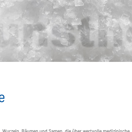
e
n, Wurzeln, Bäumen und Samen, die über wertvolle medizinische