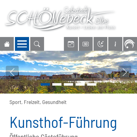
Navigation öffnen
Vorheriges Bild
Nächs
Sport, Freizeit, Gesundheit
Kunsthof-Führung
Öffentliche Gästeführung