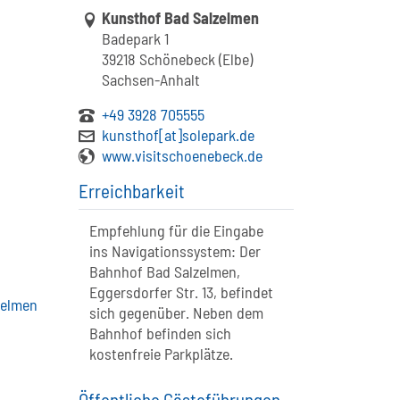
Link zur Google-Maps Navigation
Kunsthof Bad Salzelmen
Badepark 1
39218 Schönebeck (Elbe)
Sachsen-Anhalt
+49 3928 705555
kunsthof[at]solepark.de
www.visitschoenebeck.de
Erreichbarkeit
Empfehlung für die Eingabe
ins Navigationssystem: Der
Bahnhof Bad Salzelmen,
Eggersdorfer Str. 13, befindet
zelmen
sich gegenüber. Neben dem
Bahnhof befinden sich
kostenfreie Parkplätze.
Öffentliche Gästeführungen