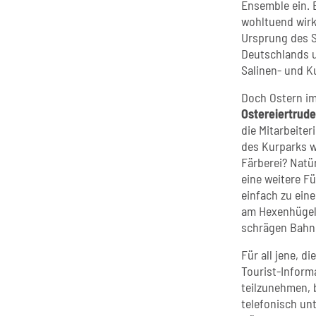
Ensemble ein. 
wohltuend wirk
Ursprung des S
Deutschlands u
Salinen- und K
Doch Ostern im
Ostereiertrude
die Mitarbeite
des Kurparks w
Färberei? Natü
eine weitere F
einfach zu ein
am Hexenhügel,
schrägen Bahne
Für all jene, d
Tourist-Inform
teilzunehmen, 
telefonisch un