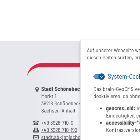
Das Tour
Auf unserer Webseite w
diesen Seiten surfen, er
System-Coo
Link zur Google-Maps Navigation
Stadt Schönebeck (Elbe)
Das brain-GeoCMS ver
Markt 1
deaktivieren, da ohne
39218 Schönebeck (Elbe)
geocms_sid:
In
Sachsen-Anhalt
Eindeutigkeit e
+49 3928 710-0
accessibility-*
+49 3928 710-199
Kontrastversion
stadt.sbk[at]schoenebeck-elbe.de