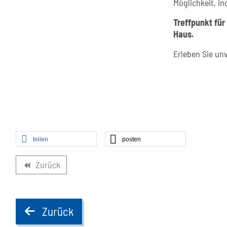
Möglichkeit, i
Treffpunkt für
Haus.
Erleben Sie un
teilen
posten
Zurück
backward
Zurück
back