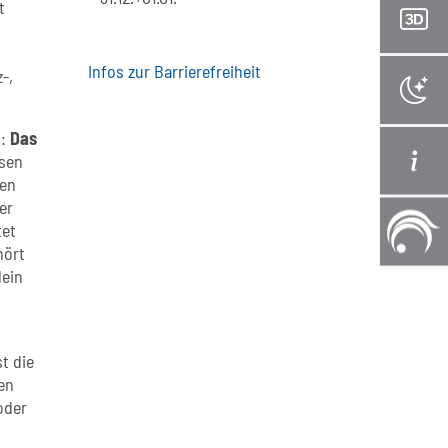
t
Infos zur Barrierefreiheit
-,
h:
Das
ssen
en
er
tet
hört
lein
t die
en
oder