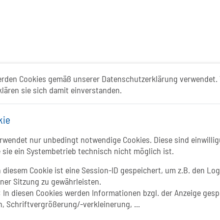
ismusportal ist ein gemeinschaftliches Proje
erden Cookies gemäß unserer Datenschutzerklärung verwendet. 
klären sie sich damit einverstanden.
Folgt uns auf
kie
FACEBOOK
Li
wendet nur unbedingt notwendige Cookies. Diese sind einwillig
 sie ein Systembetrieb technisch nicht möglich ist.
INSTAGRAM
 diesem Cookie ist eine Session-ID gespeichert, um z.B. den Log
iner Sitzung zu gewährleisten.
YOUTUBE
:
In diesen Cookies werden Informationen bzgl. der Anzeige gesp
, Schriftvergrößerung/-verkleinerung, ...