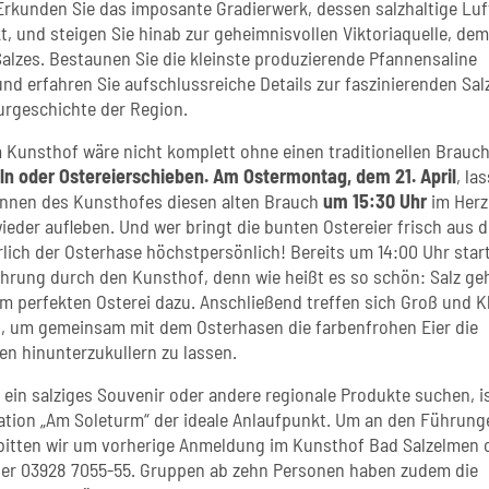
Erkunden Sie das imposante Gradierwerk, dessen salzhaltige Luf
t, und steigen Sie hinab zur geheimnisvollen Viktoriaquelle, dem
alzes. Bestaunen Sie die kleinste produzierende Pfannensaline
nd erfahren Sie aufschlussreiche Details zur faszinierenden Salz
urgeschichte der Region.
 Kunsthof wäre nicht komplett ohne einen traditionellen Brauc
ln oder Ostereierschieben. Am Ostermontag, dem 21. April
, la
rinnen des Kunsthofes diesen alten Brauch
um 15:30 Uhr
im Herz
ieder aufleben. Und wer bringt die bunten Ostereier frisch aus d
rlich der Osterhase höchstpersönlich! Bereits um 14:00 Uhr star
ührung durch den Kunsthof, denn wie heißt es so schön: Salz ge
em perfekten Osterei dazu. Anschließend treffen sich Groß und K
 um gemeinsam mit dem Osterhasen die farbenfrohen Eier die
n hinunterzukullern zu lassen.
ie ein salziges Souvenir oder andere regionale Produkte suchen, is
ation „Am Soleturm“ der ideale Anlaufpunkt. Um an den Führung
bitten wir um vorherige Anmeldung im Kunsthof Bad Salzelmen 
ter 03928 7055-55. Gruppen ab zehn Personen haben zudem die