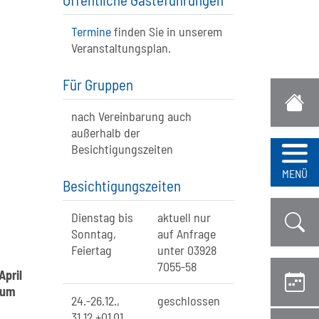
Termine
finden Sie in unserem
Veranstaltungsplan.
Für Gruppen
nach Vereinbarung auch
außerhalb der
Besichtigungszeiten
Navi
MENÜ
Besichtigungszeiten
Dienstag bis
aktuell nur
Sonntag,
auf Anfrage
Feiertag
unter 03928
7055-58
April
(um
24.-26.12.,
geschlossen
31.12.+01.01.