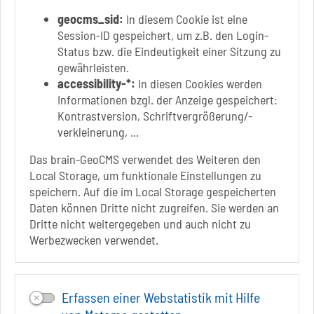
geocms_sid:
In diesem Cookie ist eine
Session-ID gespeichert, um z.B. den Login-
Status bzw. die Eindeutigkeit einer Sitzung zu
Link zur Google-Maps Navigation
SOLEPARK Schönebeck/Bad Salzelmen
gewährleisten.
Eigenbetrieb der Stadt Schönebeck (Elbe)
accessibility-*:
In diesen Cookies werden
Badepark 1
Informationen bzgl. der Anzeige gespeichert:
39218 Schönebeck (Elbe)
Kontrastversion, Schriftvergrößerung/-
verkleinerung, ...
+49 3928 7055-0
+49 3928 7055-42
Das brain-GeoCMS verwendet des Weiteren den
info[at]solepark.de
Local Storage, um funktionale Einstellungen zu
www.visitschoenebeck.de
speichern. Auf die im Local Storage gespeicherten
Daten können Dritte nicht zugreifen. Sie werden an
Infos zur Barrierefreiheit
Dritte nicht weitergegeben und auch nicht zu
Werbezwecken verwendet.
Folgt uns auf
FACEBOOK
Erfassen einer Webstatistik mit Hilfe
INSTAGRAM