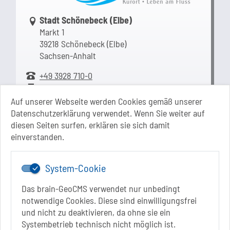
Link zur Google-Maps Navigation
Stadt Schönebeck (Elbe)
Markt 1
39218 Schönebeck (Elbe)
Sachsen-Anhalt
+49 3928 710-0
+49 3928 710-199
stadt.sbk[at]schoenebeck-elbe.de
Auf unserer Webseite werden Cookies gemäß unserer
www.schoenebeck.de
Datenschutzerklärung verwendet. Wenn Sie weiter auf
diesen Seiten surfen, erklären sie sich damit
Mo.: 13 Uhr - 15 Uhr
einverstanden.
Di.: 9 Uhr - 11.30 Uhr
13 Uhr - 18 Uhr
Do.: 9 Uhr - 11.30 Uhr
System-Cookie
Fr.: nach Vereinbarung
Das brain-GeoCMS verwendet nur unbedingt
notwendige Cookies. Diese sind einwilligungsfrei
und nicht zu deaktivieren, da ohne sie ein
Systembetrieb technisch nicht möglich ist.