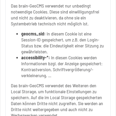
Di.: 9 Uhr - 11.30 Uhr
Das brain-GeoCMS verwendet nur unbedingt
13 Uhr - 18 Uhr
notwendige Cookies. Diese sind einwilligungsfrei
Do.: 9 Uhr - 11.30 Uhr
und nicht zu deaktivieren, da ohne sie ein
Fr.: nach Vereinbarung
Systembetrieb technisch nicht möglich ist.
geocms_sid:
In diesem Cookie ist eine
Session-ID gespeichert, um z.B. den Login-
Status bzw. die Eindeutigkeit einer Sitzung zu
Link zur Google-Maps Navigation
SOLEPARK Schönebeck/Bad Salzelmen
gewährleisten.
Eigenbetrieb der Stadt Schönebeck (Elbe)
accessibility-*:
In diesen Cookies werden
Badepark 1
Informationen bzgl. der Anzeige gespeichert:
39218 Schönebeck (Elbe)
Kontrastversion, Schriftvergrößerung/-
verkleinerung, ...
+49 3928 7055-0
+49 3928 7055-42
Das brain-GeoCMS verwendet des Weiteren den
info[at]solepark.de
Local Storage, um funktionale Einstellungen zu
www.visitschoenebeck.de
speichern. Auf die im Local Storage gespeicherten
Daten können Dritte nicht zugreifen. Sie werden an
Infos zur Barrierefreiheit
Dritte nicht weitergegeben und auch nicht zu
Werbezwecken verwendet.