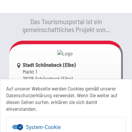
Das Tourismusportal ist ein
gemeinschaftliches Projekt von...
Link zur Google-Maps Navigation
Stadt Schönebeck (Elbe)
Markt 1
39218 Schönebeck (Elbe)
Sachsen-Anhalt
Auf unserer Webseite werden Cookies gemäß unserer
Datenschutzerklärung verwendet. Wenn Sie weiter auf
+49 3928 710-0
diesen Seiten surfen, erklären sie sich damit
+49 3928 710-199
einverstanden.
stadt.sbk[at]schoenebeck-elbe.de
www.schoenebeck.de
System-Cookie
Mo.: 13 Uhr - 15 Uhr