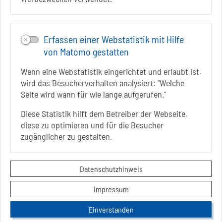
Folgt uns auf
FACEBOOK
Erfassen einer Webstatistik mit Hilfe
INSTAGRAM
von Matomo gestatten
YOUTUBE
Wenn eine Webstatistik eingerichtet und erlaubt ist,
wird das Besucherverhalten analysiert: "Welche
Seite wird wann für wie lange aufgerufen."
Diese Statistik hilft dem Betreiber der Webseite,
diese zu optimieren und für die Besucher
Sie befinden sich hier
Startseite
erkunden
zugänglicher zu gestalten.
Kunsthof Bad Salzelmen
Kontakt
Datenschutzhinweis
Datenschutzerklärung
Impressum
Impressum
Hinweise zur Barrierefreiheit
Einverstanden
Sitemap