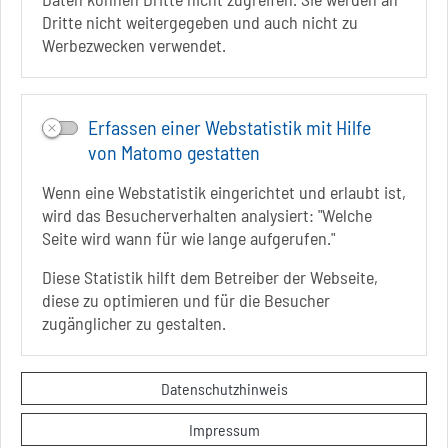
Dritte nicht weitergegeben und auch nicht zu
INSTAGRAM
Werbezwecken verwendet.
YOUTUBE
Erfassen einer Webstatistik mit Hilfe
von Matomo gestatten
Wenn eine Webstatistik eingerichtet und erlaubt ist,
wird das Besucherverhalten analysiert: "Welche
Seite wird wann für wie lange aufgerufen."
Diese Statistik hilft dem Betreiber der Webseite,
diese zu optimieren und für die Besucher
Sie befinden sich hier
Startseite
erkunden
zugänglicher zu gestalten.
Kunsthof Bad Salzelmen
Kontakt
Datenschutzhinweis
Datenschutzerklärung
Impressum
Impressum