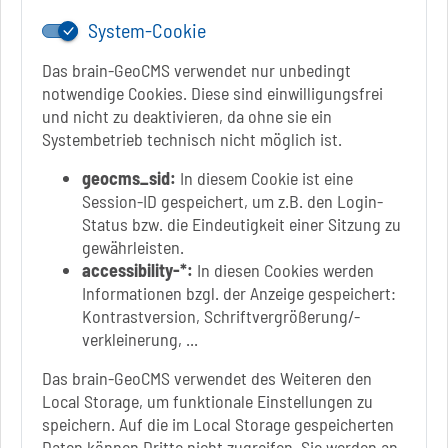
System-Cookie
Das brain-GeoCMS verwendet nur unbedingt
notwendige Cookies. Diese sind einwilligungsfrei
und nicht zu deaktivieren, da ohne sie ein
Link zur Google-Maps Navigation
SOLEPARK Schönebeck/Bad Salzelmen
Systembetrieb technisch nicht möglich ist.
Eigenbetrieb der Stadt Schönebeck (Elbe)
Badepark 1
geocms_sid:
In diesem Cookie ist eine
39218 Schönebeck (Elbe)
Session-ID gespeichert, um z.B. den Login-
Status bzw. die Eindeutigkeit einer Sitzung zu
+49 3928 7055-0
gewährleisten.
+49 3928 7055-42
accessibility-*:
In diesen Cookies werden
info[at]solepark.de
Informationen bzgl. der Anzeige gespeichert:
www.visitschoenebeck.de
Kontrastversion, Schriftvergrößerung/-
verkleinerung, ...
Infos zur Barrierefreiheit
Das brain-GeoCMS verwendet des Weiteren den
Local Storage, um funktionale Einstellungen zu
Folgt uns auf
speichern. Auf die im Local Storage gespeicherten
FACEBOOK
Daten können Dritte nicht zugreifen. Sie werden an