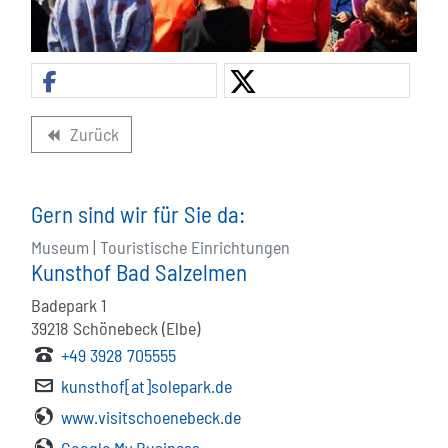
Zurück
backward
Gern sind wir für Sie da:
Museum | Touristische Einrichtungen
Kunsthof Bad Salzelmen
Badepark 1
39218
Schönebeck (Elbe)
+49 3928 705555
kunsthof[at]solepark.de
www.visitschoenebeck.de