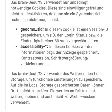
Das brain-GeoCMS verwendet nur unbedingt
notwendige Cookies. Diese sind einwilligungsfrei und
nicht zu deaktivieren, da ohne sie ein Systembetrieb
Folgt uns auf
technisch nicht möglich ist.
FACEBOOK
geocms_sid:
In diesem Cookie ist eine Session-ID
INSTAGRAM
gespeichert, um z.B. den Login-Status bzw. die
Eindeutigkeit einer Sitzung zu gewährleisten.
YOUTUBE
accessibility-*:
In diesen Cookies werden
Informationen bzgl. der Anzeige gespeichert:
Kontrastversion, Schriftvergrößerung/-
verkleinerung, ...
Das brain-GeoCMS verwendet des Weiteren den Local
Sie befinden sich hier
Startseite
erkunden
Storage, um funktionale Einstellungen zu speichern.
Kunsthof Bad Salzelmen
Auf die im Local Storage gespeicherten Daten können
Dritte nicht zugreifen. Sie werden an Dritte nicht
Kontakt
weitergegeben und auch nicht zu Werbezwecken
Datenschutzerklärung
verwendet.
Impressum