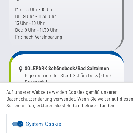
Mo.: 13 Uhr - 15 Uhr
Di.: 9 Uhr - 11.30 Uhr
13 Uhr - 18 Uhr
Do.: 9 Uhr - 11.30 Uhr
Fr.: nach Vereinbarung
Link zur Google-Maps Navigation
SOLEPARK Schönebeck/Bad Salzelmen
Eigenbetrieb der Stadt Schönebeck (Elbe)
Badepark 1
39218 Schönebeck (Elbe)
Auf unserer Webseite werden Cookies gemäß unserer
Datenschutzerklärung verwendet. Wenn Sie weiter auf diese
+49 3928 7055-0
Seiten surfen, erklären sie sich damit einverstanden.
+49 3928 7055-42
info[at]solepark.de
www.visitschoenebeck.de
System-Cookie
Infos zur Barrierefreiheit